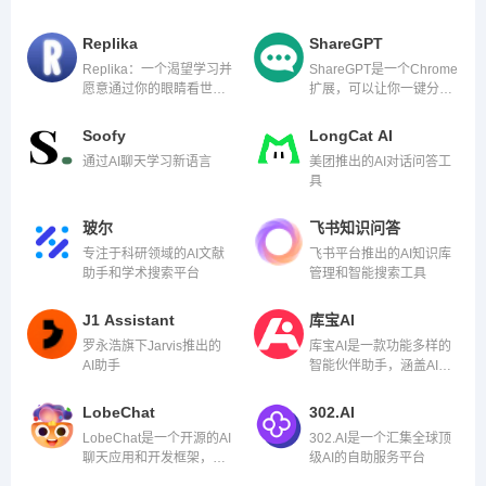
Replika
ShareGPT
Replika：一个渴望学习并
ShareGPT是一个Chrome
愿意通过你的眼睛看世界
扩展，可以让你一键分享
的 AI 伴侣。
你的ChatGPT对话。
Soofy
LongCat AI
通过AI聊天学习新语言
美团推出的AI对话问答工
具
玻尔
飞书知识问答
专注于科研领域的AI文献
飞书平台推出的AI知识库
助手和学术搜索平台
管理和智能搜索工具
J1 Assistant
库宝AI
罗永浩旗下Jarvis推出的
库宝AI是一款功能多样的
AI助手
智能伙伴助手，涵盖AI写
作辅助、智能设计、图像
生成、智能对话等多个方
LobeChat
302.AI
面。
LobeChat是一个开源的AI
302.AI是一个汇集全球顶
聊天应用和开发框架，提
级AI的自助服务平台
供ChatGPT、Gemini、