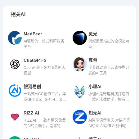
相关AI
MedPeer
灵光
AI驱动的一站式科研服务
蚂蚁集团推出的全模态AI
平台
助手
ChatGPT-5
豆包
OpenAI旗下GPT-5最新大
字节跳动旗下云雀模型开
模型
发的AI工具
银河易创
小理AI
一站式AIGC创作平台，集
小理AI是得理科技打造的
成GPT-3.5、GPT-4、文心
一款AI法律助手，拥有法
一言等对话模型、
律领域的知识和自然语言
Midjourney、DallE等绘
理解能力。
RIZZ AI
知元AI
画工具、AI音乐、AI视频
RIZZ AI，一款有趣又免费
AI智能语音聊天 对讲问答
和AI PPT等功能！
的AI约会助手，是你的约
AI绘画 AI写作 AI创作助手
会好助手。
工具