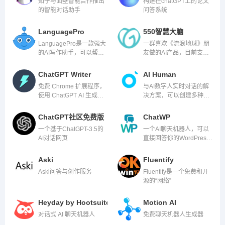
知乎与面壁智能合作推出
构建在chatGPT上的论文
理工具
的智能对话助手
问答系统
LanguagePro
550智慧大脑
LanguagePro是一款强大
一群喜欢《流浪地球》朋
的AI写作助手，可以帮助
友做的AI产品，目前支持
你更好、更快、更有效地
人机交互对话。
写作。
ChatGPT Writer
AI Human
免费 Chrome 扩展程序，
与AI数字人实时对话的解
使用 ChatGPT AI 生成电
决方案，可以创建多种角
子邮件和消息。
色
ChatGPT社区免费版
ChatWP
一个基于ChatGPT-3.5的
一个AI聊天机器人，可以
AI对话网页
直接回答你的WordPress
问题。
Aski
Fluentify
Aski问答与创作服务
Fluentify是一个免费和开
源的“网络”
Heyday by Hootsuite
Motion AI
对话式 AI 聊天机器人
免费聊天机器人生成器