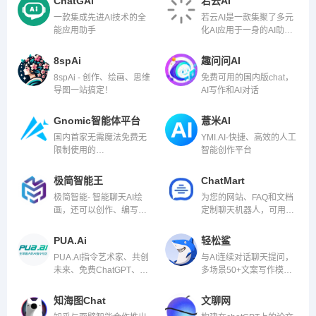
ChatGAi
若云AI
一款集成先进AI技术的全
若云AI是一款集聚了多元
能应用助手
化AI应用于一身的AI助
手，可以助您创意无限、
创作高效，提供多样素材
8spAi
趣问问AI
与建议。一个可以为您提
8spAi - 创作、绘画、思维
免费可用的国内版chat，
供智能创作和绘画功能的
导图一站搞定！
AI写作和AI对话
全新工具
Gnomic智能体平台
薏米AI
国内首家无需魔法免费无
YMI.AI-快捷、高效的人工
限制使用的
智能创作平台
ChatGPT4.0，网站内设
置了大量智能体供大家免
极简智能王
ChatMart
费使用，还有五款语言大
极简智能- 智能聊天AI绘
为您的网站、FAQ和文档
模型供大家免费使用~
画，还可以创作、编写、
定制聊天机器人，可用于
翻译、写代码等多种功
文档总结/对话、客服、导
能，满足用户生活和工作
购销售
PUA.Ai
轻松鲨
的多方面需求
PUA.AI指令艺术家、共创
与AI连续对话聊天提问，
未来、免费ChatGPT、畅
多场景50+文案写作模
聊GPT。AI中文智能对
板，AI智能生成思维导图
话，爆火ChatAi对话机器
知海图Chat
文聊网
人，GPT模型自然语言处