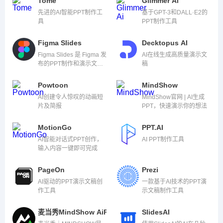
Tome
Glimmer Ai
先进的AI智能PPT制作工
基于GPT-3和DALL·E2的
具
PPT制作工具
Figma Slides
Decktopus AI
Figma Slides 是 Figma 发
AI在线生成高质量演示文
布的PPT制作和演示文稿
稿
生成工具，可以帮助创
建、设计、定制和分享演
Powtoon
MindShow
示文稿
AI创建令人惊叹的动画短
MindShow官网 | AI生成
片及简报
PPT，快速演示你的想法
MotionGo
PPT.AI
AI智能对话式PPT创作，
AI PPT制作工具
输入内容一键即可完成
PageOn
Prezi
AI驱动的PPT演示文稿创
一款基于AI技术的PPT演
作工具
示文稿制作工具
麦当秀MindShow AiPPT
SlidesAI