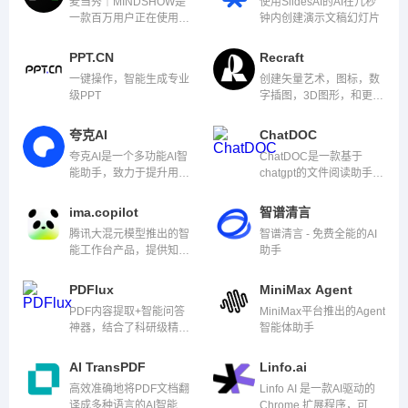
麦当秀｜MINDSHOW是
使用SlidesAI的AI在几秒
一款百万用户正在使用的
钟内创建演示文稿幻灯片
三分钟生成一份PPT的AI
应用系统。它利用引领前
PPT.CN
Recraft
沿的人工智能技术，能够
一键操作，智能生成专业
创建矢量艺术，图标，数
自动完成演示内容的设
级PPT
字插图，3D图形，和更
计。
多。
夸克AI
ChatDOC
夸克AI是一个多功能AI智
ChatDOC是一款基于
能助手，致力于提升用户
chatgpt的文件阅读助手，
的学习、工作和生活效
可以快速从pdf中提取、定
率。
位和总结信息
ima.copilot
智谱清言
腾讯大混元模型推出的智
智谱清言 - 免费全能的AI
能工作台产品，提供知识
助手
库管理、AI问答、智能写
作等功能
PDFlux
MiniMax Agent
PDF内容提取+智能问答
MiniMax平台推出的Agent
神器，结合了科研级精准
智能体助手
的非结构化文档解析能
力，以及ChatGPT的智能
AI TransPDF
Linfo.ai
问答能力。
高效准确地将PDF文档翻
Linfo AI 是一款AI驱动的
译成多种语言的AI智能
Chrome 扩展程序，可以