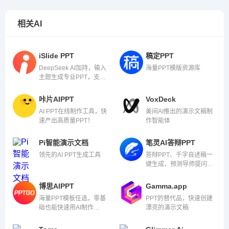
相关AI
iSlide PPT
稿定PPT
DeepSeek AI加持，输入
海量PPT模版资源库
主题生成专业PPT，支持
Word/PDF等45种文档导
入，职场汇报、教学提案
咔片AIPPT
VoxDeck
轻松搞定
AI PPT在线制作工具，快
美间AI推出的演示文稿制
速产出高质量PPT！
作智能体
Pi智能演示文档
笔灵AI答辩PPT
领先的AI PPT生成工具
答辩PPT、千字自述稿一
键生成，预测导师提问，
答辩一次过！
博思AIPPT
Gamma.app
海量PPT模板任选，零基
PPT的替代品，快速创建
础也能快速用AI制作
漂亮的演示文稿
PPT。