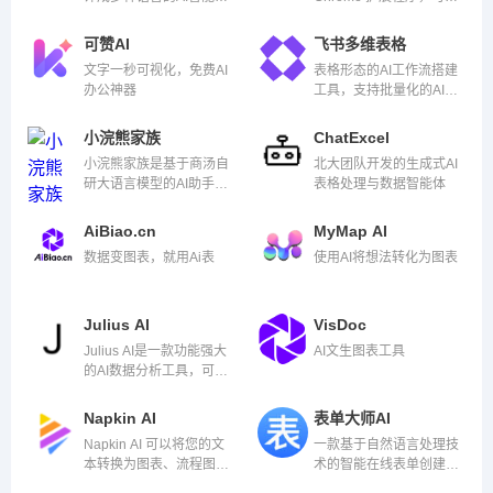
PDF文档翻译工具
将网页文章、行业报告、
YouTube 视频和 PDF 文
可赞AI
飞书多维表格
档转换为结构化摘要。
文字一秒可视化，免费AI
表格形态的AI工作流搭建
办公神器
工具，支持批量化的AI创
作与分析任务，接入
DeepSeek R1满血版
小浣熊家族
ChatExcel
小浣熊家族是基于商汤自
北大团队开发的生成式AI
研大语言模型的AI助手，
表格处理与数据智能体
提供代码小浣熊AI助手、
办公小浣熊AI助手两大功
AiBiao.cn
MyMap AI
能模块
数据变图表，就用Ai表
使用AI将想法转化为图表
Julius AI
VisDoc
Julius AI是一款功能强大
AI文生图表工具
的AI数据分析工具，可以
快速分析和可视化复杂数
据。
Napkin AI
表单大师AI
Napkin AI 可以将您的文
一款基于自然语言处理技
本转换为图表、流程图、
术的智能在线表单创建工
信息图、思维导图视觉效
具，可以帮助用户快速、