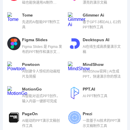
础也能快速用AI制作
漂亮的演示文稿
PPT。
Tome
Glimmer Ai
先进的AI智能PPT制作工
基于GPT-3和DALL·E2的
具
PPT制作工具
Figma Slides
Decktopus AI
Figma Slides 是 Figma 发
AI在线生成高质量演示文
布的PPT制作和演示文稿
稿
生成工具，可以帮助创
建、设计、定制和分享演
Powtoon
MindShow
示文稿
AI创建令人惊叹的动画短
MindShow官网 | AI生成
片及简报
PPT，快速演示你的想法
MotionGo
PPT.AI
AI智能对话式PPT创作，
AI PPT制作工具
输入内容一键即可完成
PageOn
Prezi
AI驱动的PPT演示文稿创
一款基于AI技术的PPT演
作工具
示文稿制作工具