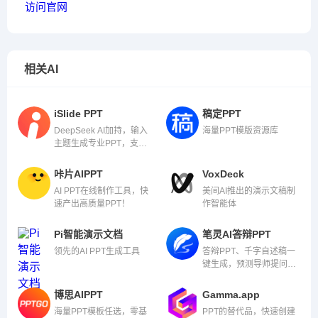
访问官网
相关AI
iSlide PPT
稿定PPT
DeepSeek AI加持，输入
海量PPT模版资源库
主题生成专业PPT，支持
Word/PDF等45种文档导
入，职场汇报、教学提案
咔片AIPPT
VoxDeck
轻松搞定
AI PPT在线制作工具，快
美间AI推出的演示文稿制
速产出高质量PPT！
作智能体
Pi智能演示文档
笔灵AI答辩PPT
领先的AI PPT生成工具
答辩PPT、千字自述稿一
键生成，预测导师提问，
答辩一次过！
博思AIPPT
Gamma.app
海量PPT模板任选，零基
PPT的替代品，快速创建