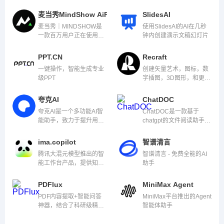
麦当秀MindShow AiPPT
SlidesAI
麦当秀｜MINDSHOW是
使用SlidesAI的AI在几秒
一款百万用户正在使用的
钟内创建演示文稿幻灯片
三分钟生成一份PPT的AI
应用系统。它利用引领前
PPT.CN
Recraft
沿的人工智能技术，能够
一键操作，智能生成专业
创建矢量艺术，图标，数
自动完成演示内容的设
级PPT
字插图，3D图形，和更
计。
多。
夸克AI
ChatDOC
夸克AI是一个多功能AI智
ChatDOC是一款基于
能助手，致力于提升用户
chatgpt的文件阅读助手，
的学习、工作和生活效
可以快速从pdf中提取、定
率。
位和总结信息
ima.copilot
智谱清言
腾讯大混元模型推出的智
智谱清言 - 免费全能的AI
能工作台产品，提供知识
助手
库管理、AI问答、智能写
作等功能
PDFlux
MiniMax Agent
PDF内容提取+智能问答
MiniMax平台推出的Agent
神器，结合了科研级精准
智能体助手
的非结构化文档解析能
力，以及ChatGPT的智能