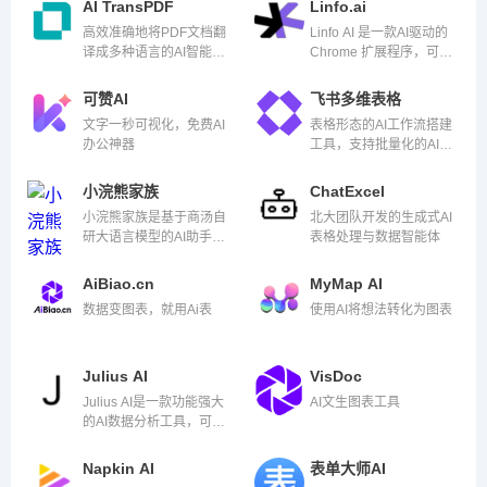
AI TransPDF
Linfo.ai
问答能力。
高效准确地将PDF文档翻
Linfo AI 是一款AI驱动的
译成多种语言的AI智能
Chrome 扩展程序，可以
PDF文档翻译工具
将网页文章、行业报告、
YouTube 视频和 PDF 文
可赞AI
飞书多维表格
档转换为结构化摘要。
文字一秒可视化，免费AI
表格形态的AI工作流搭建
办公神器
工具，支持批量化的AI创
作与分析任务，接入
DeepSeek R1满血版
小浣熊家族
ChatExcel
小浣熊家族是基于商汤自
北大团队开发的生成式AI
研大语言模型的AI助手，
表格处理与数据智能体
提供代码小浣熊AI助手、
办公小浣熊AI助手两大功
AiBiao.cn
MyMap AI
能模块
数据变图表，就用Ai表
使用AI将想法转化为图表
Julius AI
VisDoc
Julius AI是一款功能强大
AI文生图表工具
的AI数据分析工具，可以
快速分析和可视化复杂数
据。
Napkin AI
表单大师AI