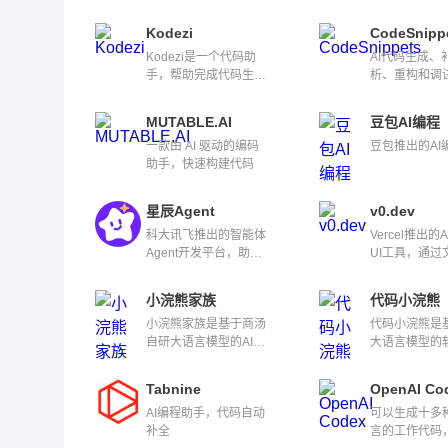
Kodezi
CodeSnipp
Kodezi是一个代码助
AI代码生成、
手，帮助完成代码生
析、重构和调
成、bug修复等。
MUTABLE.AI
豆包AI编程
一款由 AI 驱动的编码
豆包推出的AI
助手，快速构建代码
星辰Agent
v0.dev
科大讯飞推出的智能体
Vercel推出的
Agent开发平台，助力
UI工具，通过
开发者快速搭建生产级
生成UI组件代
智能体
小浣熊家族
代码小浣熊
小浣熊家族是基于商汤
代码小浣熊是
自研大语言模型的AI助
大语言模型的
手，提供代码小浣熊AI
研发助手，覆
助手、办公小浣熊AI助
求分析、架构
Tabnine
OpenAI Co
手两大功能模块
码编写、软件
AI编程助手，代码自动
可以生成十多
节
补全
言的工作代码