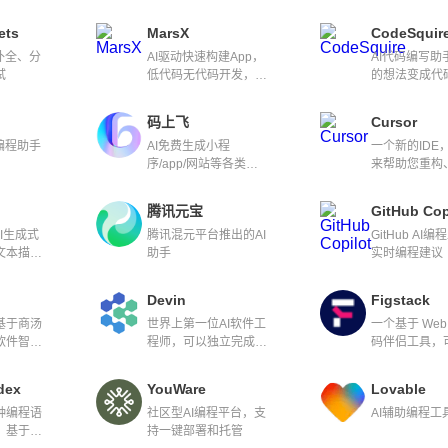
ets
MarsX
CodeSquir
补全、分
AI驱动快速构建App，
AI代码编写助
试
低代码无代码开发，改
的想法变成代
变软件开发的游戏规则
码上飞
Cursor
编程助手
AI免费生成小程
一个新的IDE，
序/app/网站等各类应
来帮助您重构
用
调试和编写代
腾讯元宝
GitHub Cop
AI生成式
腾讯混元平台推出的AI
GitHub AI
文本描述
助手
实时编程建议
码
Devin
Figstack
基于商汤
世界上第一位AI软件工
一个基于 Web
软件智能
程师，可以独立完成各
码伴侣工具，
盖软件需
种开发任务。
跨不同编程语
设计、代
解释代码。
dex
YouWare
Lovable
测试等环
种编程语
社区型AI编程平台，支
AI辅助编程工
，基于
持一键部署和托管