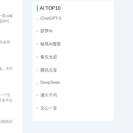
AI TOP10
款AI编
ChatGPT-5
提供代码
发智能问
即梦AI
出的自然
秘塔AI搜索
紫东太初
版，无代
腾讯元宝
DeepSeek
通义千问
的一个实
开发平台
文心一言
I智能问