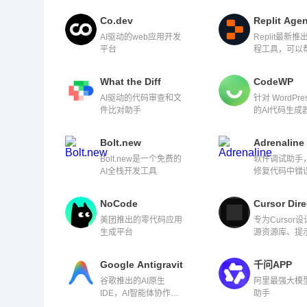
OpenAI GPT
语言处理模型
Co.dev
Replit Age
AI驱动的web应用开发
Replit最新推
平台
程工具，可以
从零开始自动
程序。
What the Diff
CodeWP
AI驱动的代码审查和文
针对 WordPre
件比对助手
的AI代码生成
Bolt.new
Adrenaline
Bolt.new是一个免费的
软件调试助手
AI全栈开发工具
修复代码中错
NoCode
Cursor Dire
美团推出的零代码应用
专为Cursor
生成平台
源资源库、提
Google Antigravity
千问APP
谷歌推出的AI原生
阿里最强大模型
IDE，AI智能体协作开
助手
发