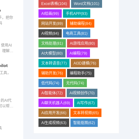
Excel表格(104)
Word文档(101)
e
AI绘画(99)
手机APP(93)
手，把你
码
网站开发(89)
辅助编程(84)
AI视频(84)
电商工具(81)
文档处理(81)
AI游戏应用(80)
使用AI
、理解、
AI大模型(80)
AI编程(79)
码。
文本转语音(77)
AI3D建模(76)
ilot
编程工具，
辅助开发(76)
编程助手(75)
低代码(74)
无代码(74)
AI智能体(72)
AI视频创作(70)
 的AI代
AI聊天机器人(69)
AI写作(67)
可以帮助
言管理和
AI应用开发(66)
文本转视频(65)
AI生成视频(63)
智能抠图(62)
具