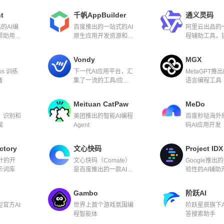
-3 的自然
nt
千帆AppBuilder
通义灵码
出的AI编
百度推出的一站式的AI
阿里云出品的一
帮助用户
原生应用开发资源和工
程辅助工具，
构建应用
具平台，致力于实现人
智能生成、研
人都能开发自己的AI原
答能力
Vondy
MGX
生应用。
ss 训练
下一代AI应用平台，汇
MetaGPT推
器
集了一流的工具/应用
语言编程工具
程序
Meituan CatPaw
MeDo
，识别和
美团推出的智能AI编程
百度秒哒海外
误
Agent
码AI应用开发
ctory
文心快码
Project IDX
设计的开
文心快码（Comate）
Google推出
示词库
是百度推出的一款AI辅
验性的AI辅助
助编程工具
Gambo
阶跃AI
官方AI
世界上首个游戏氛围编
阶跃星辰旗下A
程智能体
答搜索助手