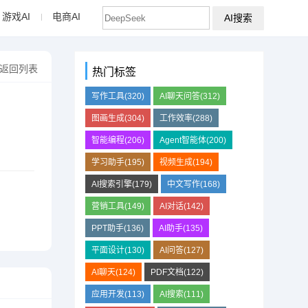
游戏AI
电商AI
AI搜索
返回列表
热门标签
写作工具(320)
AI聊天问答(312)
图画生成(304)
工作效率(288)
智能编程(206)
Agent智能体(200)
学习助手(195)
视频生成(194)
AI搜索引擎(179)
中文写作(168)
营销工具(149)
AI对话(142)
PPT助手(136)
AI助手(135)
平面设计(130)
AI问答(127)
AI聊天(124)
PDF文档(122)
应用开发(113)
AI搜索(111)