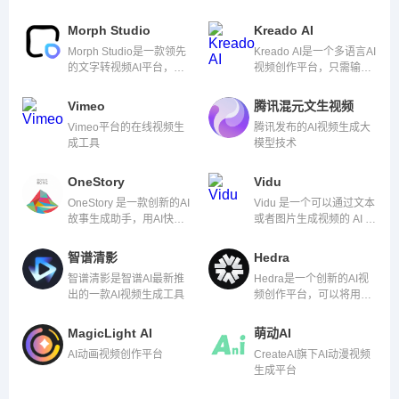
文字转视频、图片动画
地将多种输入转化为令人
化、视频重绘等功能
惊叹的视频。
Morph Studio
Kreado AI
Morph Studio是一款领先
Kreado AI是一个多语言AI
的文字转视频AI平台，可
视频创作平台，只需输入
以将用户输入的文字转化
文本或关键词，即可创作
为精美视频。
真实/虚拟人物的多语言口
Vimeo
腾讯混元文生视频
播视频。 为创作者提供AI
Vimeo平台的在线视频生
腾讯发布的AI视频生成大
赋能
成工具
模型技术
OneStory
Vidu
OneStory 是一款创新的AI
Vidu 是一个可以通过文本
故事生成助手，用AI快速
或者图片生成视频的 AI 模
生成连续性、一致性的角
型
色和故事。
智谱清影
Hedra
智谱清影是智谱AI最新推
Hedra是一个创新的AI视
出的一款AI视频生成工具
频创作平台，可以将用户
上传的人物照片转换成可
以说话和唱歌的视频
MagicLight AI
萌动AI
AI动画视频创作平台
CreateAI旗下AI动漫视频
生成平台