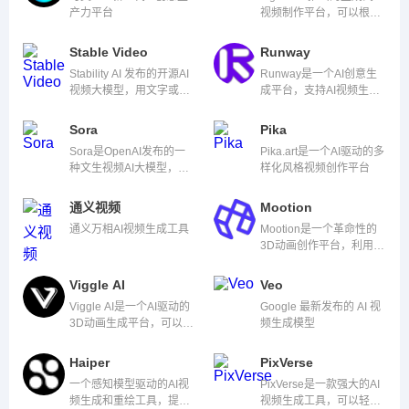
产力平台
视频制作平台，可以根据
用户输入的文本生成超过
25秒的微电影视频，
Stable Video
Runway
Stability AI 发布的开源AI
Runway是一个AI创意生
视频大模型，用文字或图
成平台，支持AI视频生
像创建视频，把你的概念
成、AI图像生成。
变成迷人的电影
Sora
Pika
Sora是OpenAI发布的一
Pika.art是一个AI驱动的多
种文生视频AI大模型，可
样化风格视频创作平台
以根据文本指令创建现实
和富有想象力的场景。
通义视频
Mootion
通义万相AI视频生成工具
Mootion是一个革命性的
3D动画创作平台，利用AI
技术来简化和加速3D动画
的制作过程。
Viggle AI
Veo
Viggle AI是一个AI驱动的
Google 最新发布的 AI 视
3D动画生成平台，可以帮
频生成模型
助用户创建可控角色的3D
动画视频。
Haiper
PixVerse
一个感知模型驱动的AI视
PixVerse是一款强大的AI
频生成和重绘工具，提供
视频生成工具，可以轻松