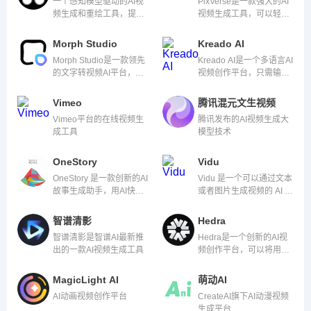
一个感知模型驱动的AI视
PixVerse是一款强大的AI
频生成和重绘工具，提供
视频生成工具，可以轻松
文字转视频、图片动画
地将多种输入转化为令人
化、视频重绘等功能
惊叹的视频。
Morph Studio
Kreado AI
Morph Studio是一款领先
Kreado AI是一个多语言AI
的文字转视频AI平台，可
视频创作平台，只需输入
以将用户输入的文字转化
文本或关键词，即可创作
为精美视频。
真实/虚拟人物的多语言口
Vimeo
腾讯混元文生视频
播视频。 为创作者提供AI
Vimeo平台的在线视频生
腾讯发布的AI视频生成大
赋能
成工具
模型技术
OneStory
Vidu
OneStory 是一款创新的AI
Vidu 是一个可以通过文本
故事生成助手，用AI快速
或者图片生成视频的 AI 模
生成连续性、一致性的角
型
色和故事。
智谱清影
Hedra
智谱清影是智谱AI最新推
Hedra是一个创新的AI视
出的一款AI视频生成工具
频创作平台，可以将用户
上传的人物照片转换成可
以说话和唱歌的视频
MagicLight AI
萌动AI
AI动画视频创作平台
CreateAI旗下AI动漫视频
生成平台